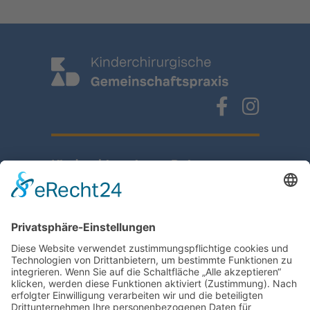
Kinderchirurgie am Deister
Vor dem Oberntore 4A
31848 Bad Münder
Tel. 0 50 42-99 49 40
Fax. 0 50 42-99 49 499
info@kinderchirurgie-deister.de
Schnellzugriff